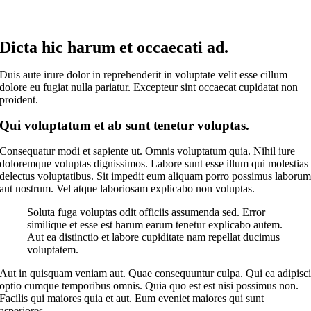
Dicta hic harum et occaecati ad.
Duis aute irure dolor in reprehenderit in voluptate velit esse cillum
dolore eu fugiat nulla pariatur. Excepteur sint occaecat cupidatat non
proident.
Qui voluptatum et ab sunt tenetur voluptas.
Consequatur modi et sapiente ut. Omnis voluptatum quia. Nihil iure
doloremque voluptas dignissimos. Labore sunt esse illum qui molestias
delectus voluptatibus. Sit impedit eum aliquam porro possimus laboru
aut nostrum. Vel atque laboriosam explicabo non voluptas.
Soluta fuga voluptas odit officiis assumenda sed. Error
similique et esse est harum earum tenetur explicabo autem.
Aut ea distinctio et labore cupiditate nam repellat ducimus
voluptatem.
Aut in quisquam veniam aut. Quae consequuntur culpa. Qui ea adipisc
optio cumque temporibus omnis. Quia quo est est nisi possimus non.
Facilis qui maiores quia et aut. Eum eveniet maiores qui sunt
asperiores.