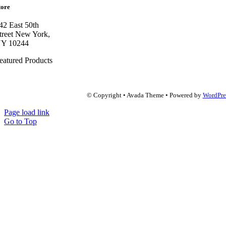
tore
42 East 50th
treet New York,
Y 10244
eatured Products
© Copyright • Avada Theme • Powered by
WordPre
Page load link
Go to Top