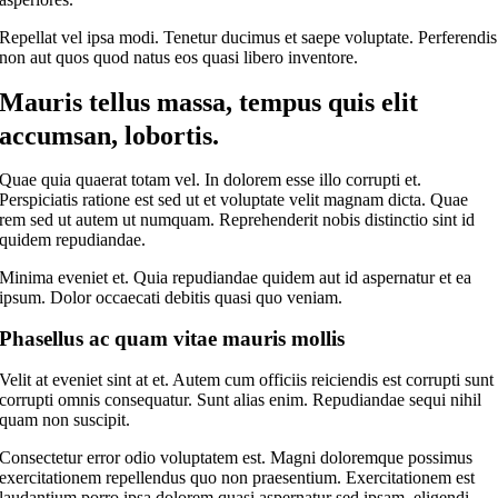
Repellat vel ipsa modi. Tenetur ducimus et saepe voluptate. Perferendis
non aut quos quod natus eos quasi libero inventore.
Mauris tellus massa, tempus quis elit
accumsan, lobortis.
Quae quia quaerat totam vel. In dolorem esse illo corrupti et.
Perspiciatis ratione est sed ut et voluptate velit magnam dicta. Quae
rem sed ut autem ut numquam. Reprehenderit nobis distinctio sint id
quidem repudiandae.
Minima eveniet et. Quia repudiandae quidem aut id aspernatur et ea
ipsum. Dolor occaecati debitis quasi quo veniam.
Phasellus ac quam vitae mauris mollis
Velit at eveniet sint at et. Autem cum officiis reiciendis est corrupti sunt
corrupti omnis consequatur. Sunt alias enim. Repudiandae sequi nihil
quam non suscipit.
Consectetur error odio voluptatem est. Magni doloremque possimus
exercitationem repellendus quo non praesentium. Exercitationem est
laudantium porro ipsa dolorem quasi aspernatur sed ipsam, eligendi